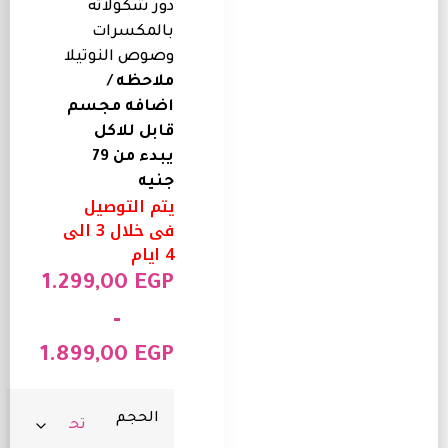
دور شكولاته
بالمكسرات
وصوص النوتيلا
ملاحظه /
اضافه مجسم
قابل للاكل
يبدء من 79
جنيه
يتم التوصيل
فى خلال 3 الى
4 ايام
1.299,00
EGP
–
1.899,00
EGP
الحجم