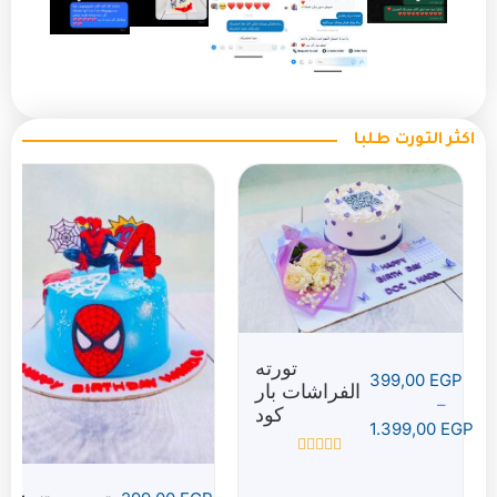
اكثر التورت طلبا
تورته
399,00
EGP
الفراشات بار
–
كود
1.399,00
EGP
تم
التقييم