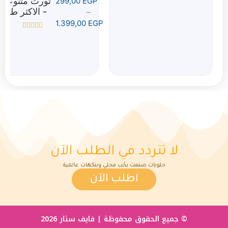
تورت متنوعه
299,00
EGP
0
من
- الاكثر طلبا
–
5
1.399,00
EGP
تم
التقييم
0
من
5
لا تتردد في الطلب الآن
حلويات صنعت بحُب محلي وبنكهات عالمية
اطلب الآن
© جميع الحقوق محفوظة | فايف ستار 2026