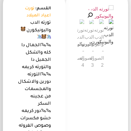
القسم:
تورت
اعياد الميلاد
تورته الدب
واليونيكورن
🦦🦦الجمال دا
كله والشكل
الجميل دا
والتورته كريمه
🦦🦦التورته
دورين والاشكال
والمجسمات
من عجينه
السكر
🦦🦦دور كريمه
حشو مكسرات
وصوص الفروله