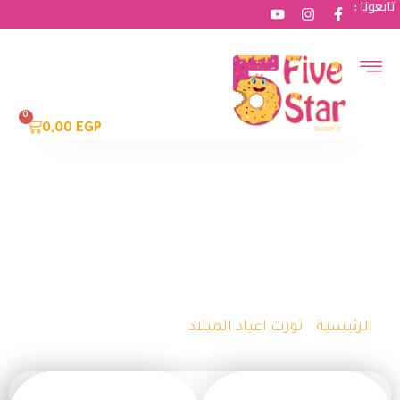
تابعونا :
0
0,00
EGP
حلويات صنعت بحُب محلي وبنكهات عالمية
تورته الدب واليونيكورن
الرئيسية
/
تورت اعياد الميلاد
/ تورته الدب واليونيكورن