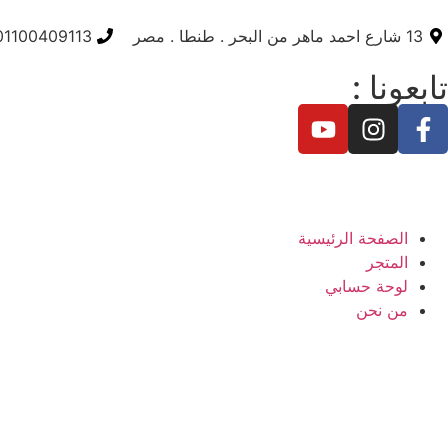
13 شارع احمد ماهر من البحر . طنطا . مصر
01100409113
تابعونا :
الصفحة الرئيسية
المتجر
لوحة حسابي
من نحن