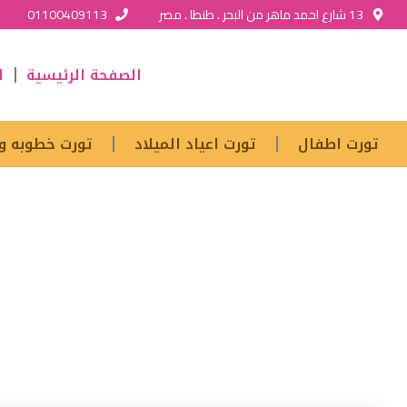
13 شارع احمد ماهر من البحر . طنطا . مصر
01100409113
الصفحة الرئيسية
ا
تورت اطفال
تورت اعياد الميلاد
تورت خطوبه و