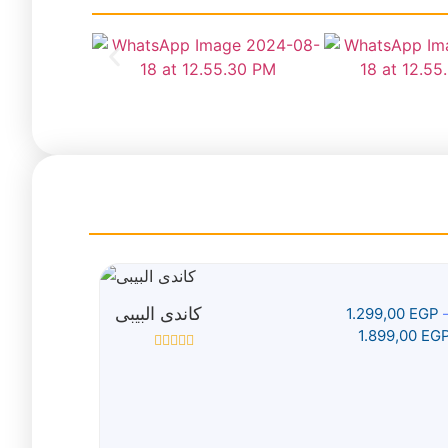
كاندى البيبى
1.299,00
EGP
1.899,00
EG
تم
التقييم
0
من
5