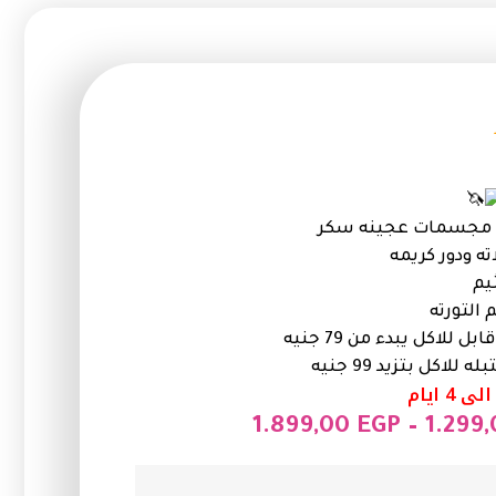
مع مجسمات عجينه سكر
ه ودور كريمه
يم
التورته
لاكل يبدء من 79 جنيه
اكل بتزيد 99 جنيه
1.899,00
EGP
–
1.299