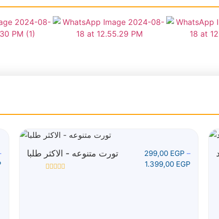
تورت متنوعه - الاكثر طلبا
–
299,00
EGP
–
P
1.399,00
EGP
تم
التقييم
0
من
5