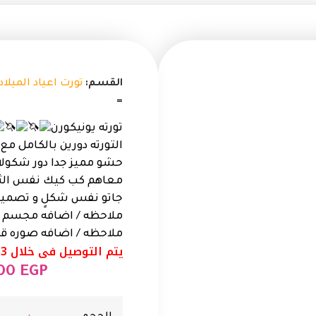
القسم:
تورت اعياد الميلاد
=
تورته يونيكورن
التورته دورين بالكامل 
حشو مميز جدا دور شكولات
معاهم كب كيك نفس الث
جاتو نفس شكلٍ و تصميم 
ملاحظه / اضافه مجسم قابل ل
ملاحظه / اضافه صوره قتبله لل
يتم التوصيل فى خلال 3 الى 4 ايام
,00
EGP