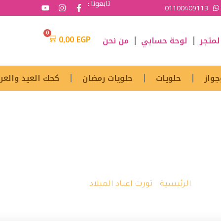
تابعونا :
01100409113
0
0,00
EGP
لمتجر
لوحة حسابي
من نحن
جواز
حلويات
حلويات رمضان
كحك العيد والعر
حلويات صنعت بحُب محلي وبنكهات عالمية
تورته يونيكورن
الرئيسية
/
تورت اعياد الميلاد
/ تورته يونيكورن