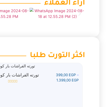
اراء العملاء
اكثر التورت طلبا
تورته الفراشات بار كود
399,00
EGP
–
1.399,00
EGP
تم
التقييم
0
من
5