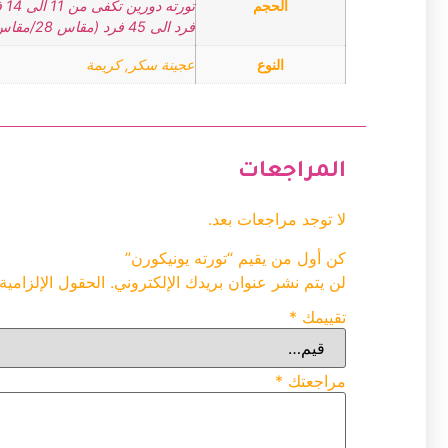
الحجم
تورته دورين تكفى من 11 الى 14 فرد (مقاس22/ مقاس 16)
فرد الى 45 فرد (مقاس 28/مقاس 22)
النوع
عجينة سكر, كريمة
المراجعات
لا توجد مراجعات بعد.
كن أول من يقيم “تورته يونيكورن”
لن يتم نشر عنوان بريدك الإلكتروني.
الحقول الإلزامية
تقييمك
*
مراجعتك
*